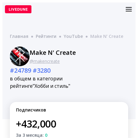
Перейти
к
содержимому
Главная
●
Рейтинги
●
YouTube
●
Make N’ Create
Make N' Create
@makencreate
#24789
#3280
в общем
в категории
рейтинге
"Хобби и стиль"
Подписчиков
+432,000
За 3 месяца:
0