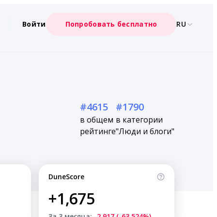
Войти
Попробовать бесплатно
RU
#4615
#1790
в общем
в категории
рейтинге
"Люди и блоги"
DuneScore
+1,675
За 3 месяца:
-2,917 (-63.524%)