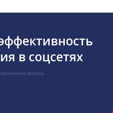
 эффективность
я в соцсетях
й бесплатного доступа.