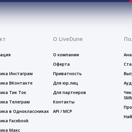
кт
О LiveDune
По
тация
О компании
Ана
Оферта
Ста
ика Инстаграм
Приватность
Выг
ика ВКонтакте
Для юр.лиц
Ауд
ика Тик Ток
Для партнеров
Чек
SM
ика Телеграм
Контакты
Про
ика в Одноклассниках
API / MCP
Най
ика Facebook
ика Макс