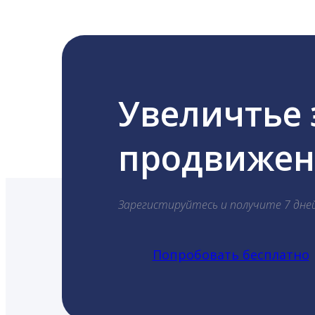
Увеличтье
продвижени
Зарегистируйтесь и получите 7 дне
Попробовать бесплатно