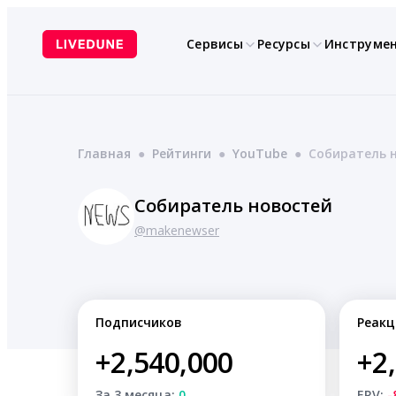
Перейти
к
Сервисы
Ресурсы
Инструме
содержимому
Главная
●
Рейтинги
●
YouTube
●
Собиратель 
Собиратель новостей
@makenewser
Подписчиков
Реакц
+2,540,000
+2
За 3 месяца:
0
ERV:
-