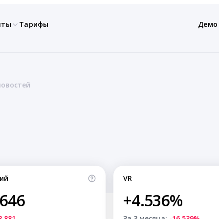
нты
Тарифы
Демо
новостей
ий
VR
,646
+4.536%
8,881
За 3 месяца:
-16.539%