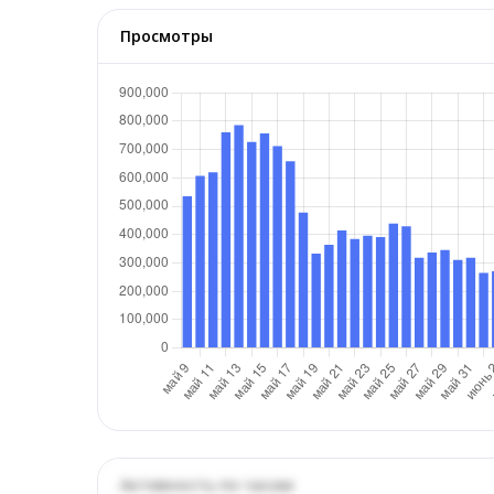
Просмотры
Активность по часам