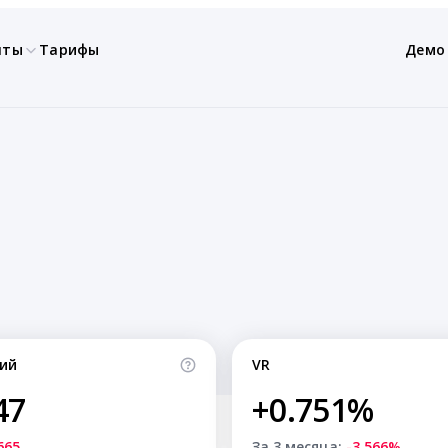
нты
Тарифы
Демо
ий
VR
47
+0.751%
665
За 3 месяца:
-3.566%