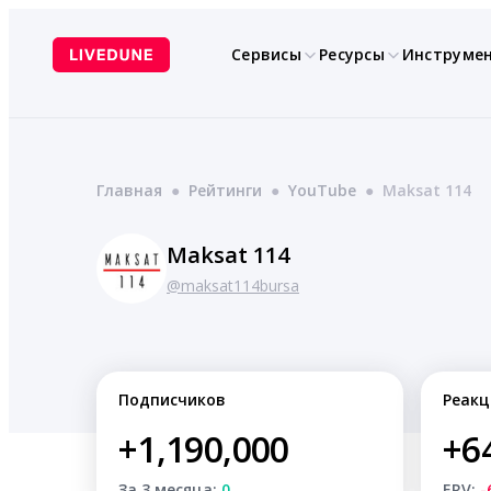
Перейти
к
Сервисы
Ресурсы
Инструме
содержимому
Главная
●
Рейтинги
●
YouTube
●
Maksat 114
Maksat 114
@maksat114bursa
Подписчиков
Реакц
+1,190,000
+6
За 3 месяца:
0
ERV:
-