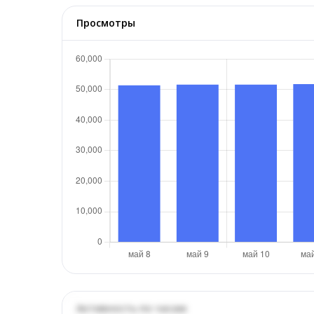
Просмотры
Активность по часам