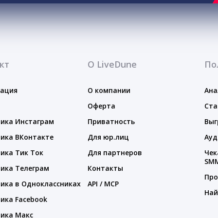
кт
О LiveDune
По
тация
О компании
Ана
Оферта
Ста
ика Инстаграм
Приватность
Выг
ика ВКонтакте
Для юр.лиц
Ауд
ика Тик Ток
Для партнеров
Чек
SM
ика Телеграм
Контакты
Про
ика в Одноклассниках
API / MCP
Най
ика Facebook
ика Макс