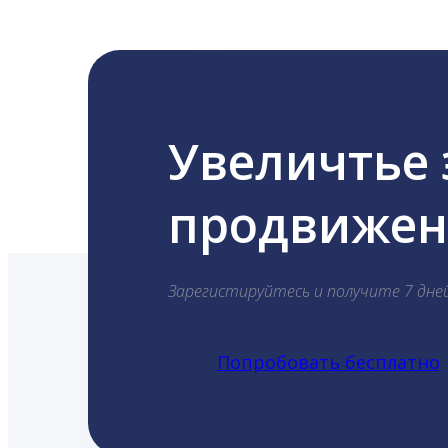
Увеличтье
продвижени
Зарегистируйтесь и получите 7 дне
Попробовать бесплатно