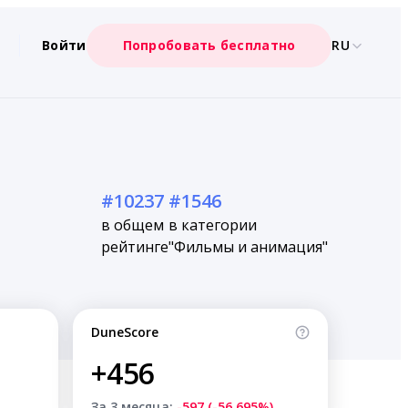
Войти
Попробовать бесплатно
RU
#10237
#1546
в общем
в категории
рейтинге
"Фильмы и анимация"
DuneScore
+456
За 3 месяца:
-597 (-56.695%)