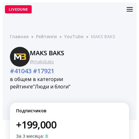
Перейти
к
содержимому
Главная
●
Рейтинги
●
YouTube
●
MAKS BAKS
MAKS BAKS
@maksbaks
#41043
#17921
в общем
в категории
рейтинге
"Люди и блоги"
Подписчиков
+199,000
За 3 месяца:
0