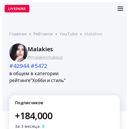
Перейти
к
содержимому
Главная
●
Рейтинги
●
YouTube
●
Malakies
Malakies
@malakiesmakeup
#42944
#5472
в общем
в категории
рейтинге
"Хобби и стиль"
Подписчиков
+184,000
За 3 месяца:
0