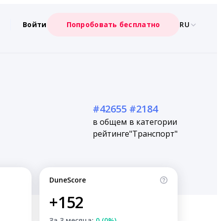
Войти
Попробовать бесплатно
RU
#42655
#2184
в общем
в категории
рейтинге
"Транспорт"
DuneScore
+152
За 3 месяца:
0 (0%)