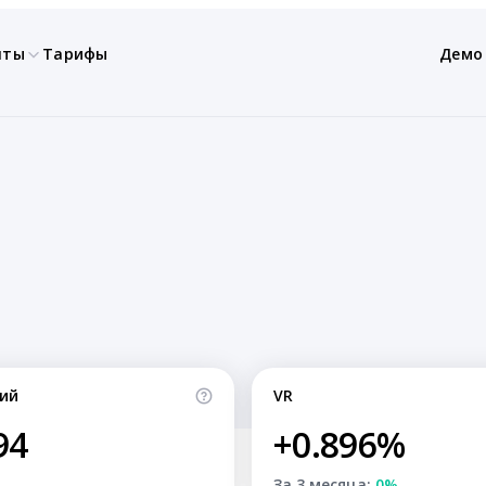
нты
Тарифы
Демо
ий
VR
94
+0.896%
За 3 месяца:
0%