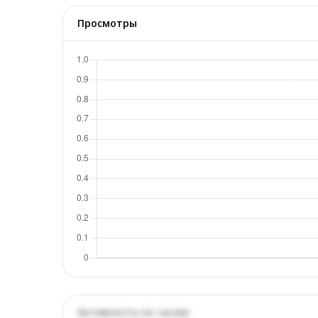
Просмотры
Активность по часам