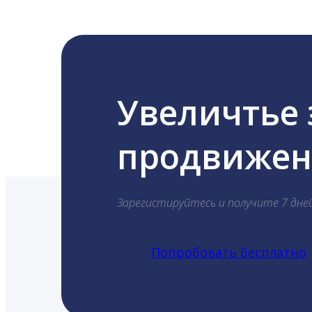
Увеличтье
продвижени
Зарегистируйтесь и получите 7 дне
Попробовать бесплатно