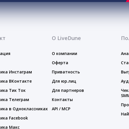
кт
О LiveDune
По
тация
О компании
Ана
Оферта
Ста
ика Инстаграм
Приватность
Выг
ика ВКонтакте
Для юр.лиц
Ауд
ика Тик Ток
Для партнеров
Чек
SM
ика Телеграм
Контакты
Про
ика в Одноклассниках
API / MCP
Най
ика Facebook
ика Макс