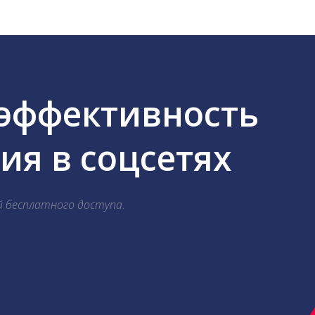
 эффективность
я в соцсетях
й бесплатного доступа.