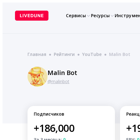
Перейти
к
Сервисы
Ресурсы
Инструме
содержимому
Главная
●
Рейтинги
●
YouTube
●
Malin Bot
Malin Bot
@malinbot
Подписчиков
Реакц
+186,000
+1
За 3 месяца:
0
ERV:
0