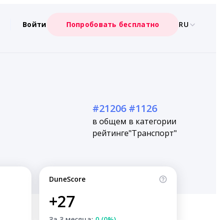
Войти
Попробовать бесплатно
RU
#21206
#1126
в общем
в категории
рейтинге
"Транспорт"
DuneScore
+27
За 3 месяца:
0 (0%)