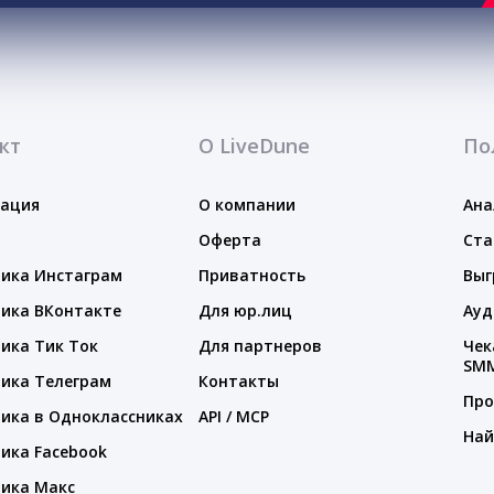
кт
О LiveDune
По
тация
О компании
Ана
Оферта
Ста
ика Инстаграм
Приватность
Выг
ика ВКонтакте
Для юр.лиц
Ауд
ика Тик Ток
Для партнеров
Чек
SM
ика Телеграм
Контакты
Про
ика в Одноклассниках
API / MCP
Най
ика Facebook
ика Макс