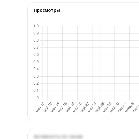
Просмотры
Активность по часам