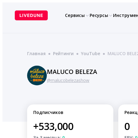
Перейти
к
Сервисы
Ресурсы
Инструме
содержимому
Главная
●
Рейтинги
●
YouTube
●
MALUCO BELE
MALUCO BELEZA
@malucobelezashow
Подписчиков
Реакц
+533,000
0
За 3 месяца:
0
ERV:
0