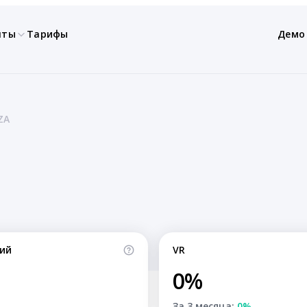
нты
Тарифы
Демо
ZA
ий
VR
0%
За 3 месяца:
0%