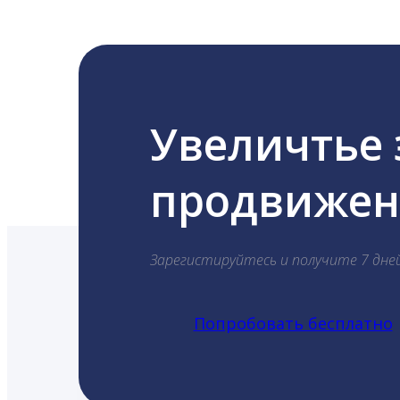
Увеличтье
продвижени
Зарегистируйтесь и получите 7 дне
Попробовать бесплатно