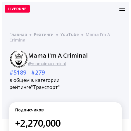
Перейти
к
содержимому
Главная
●
Рейтинги
●
YouTube
●
Mama I’m A
Criminal
Mama I'm A Criminal
@mamaimacriminal
#5189
#279
в общем
в категории
рейтинге
"Транспорт"
Подписчиков
+2,270,000