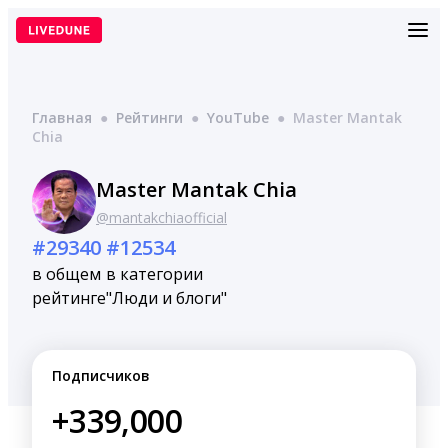
Перейти
к
содержимому
Главная
●
Рейтинги
●
YouTube
●
Master Mantak
Chia
Master Mantak Chia
@mantakchiaofficial
#29340
#12534
в общем
в категории
рейтинге
"Люди и блоги"
Подписчиков
+339,000