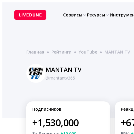
Перейти
к
Сервисы
Ресурсы
Инструме
содержимому
Главная
●
Рейтинги
●
YouTube
●
MANTAN TV
MANTAN TV
@mantantv365
Подписчиков
Реакц
+1,530,000
+6
За 3 месяца:
+10,000
ERV:
+