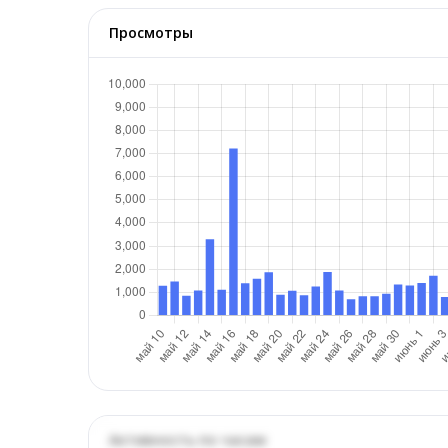
Просмотры
Активность по часам