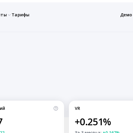
нты
Тарифы
Демо
ий
VR
7
+0.251%
22
За 3 месяца:
+0.167%