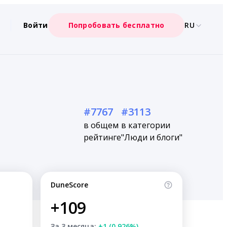
Войти
Попробовать бесплатно
RU
#7767
#3113
в общем
в категории
рейтинге
"Люди и блоги"
DuneScore
+109
За 3 месяца:
+1 (0.926%)