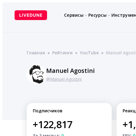
Перейти
к
Сервисы
Ресурсы
Инструме
содержимому
Главная
●
Рейтинги
●
YouTube
●
Manuel Agosti
Manuel Agostini
@Manuel Agostini
Подписчиков
Реакц
+122,817
+1
За 3 месяца:
0
ERV:
0