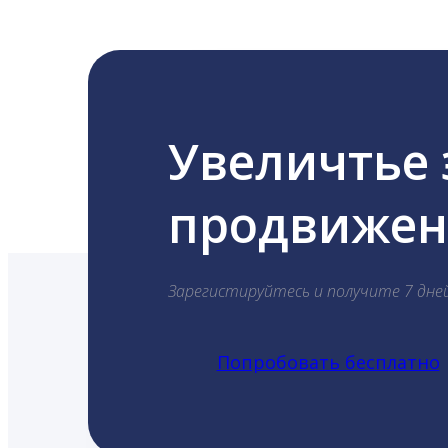
Увеличтье
продвижени
Зарегистируйтесь и получите 7 дне
Попробовать бесплатно