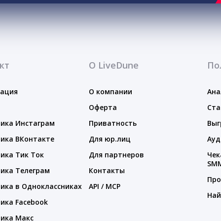
кт
О LiveDune
По
тация
О компании
Ана
Оферта
Ста
ика Инстаграм
Приватность
Выг
ика ВКонтакте
Для юр.лиц
Ауд
ика Тик Ток
Для партнеров
Чек
SM
ика Телеграм
Контакты
Про
ика в Одноклассниках
API / MCP
Най
ика Facebook
ика Макс