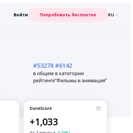
Войти
Попробовать бесплатно
RU
#53278
#6142
в общем
в категории
рейтинге
"Фильмы и анимация"
DuneScore
+1,033
За 3 месяца:
0 (0%)