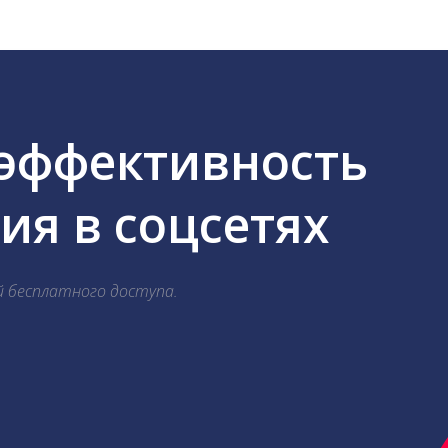
 эффективность
я в соцсетях
й бесплатного доступа.