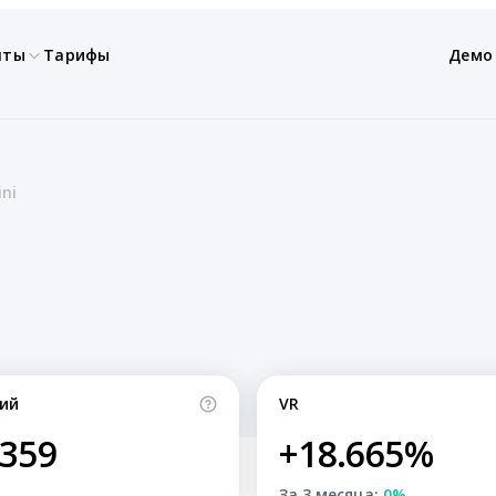
нты
Тарифы
Демо
ni
ий
VR
,359
+18.665%
За 3 месяца:
0%