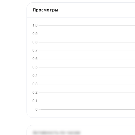
Просмотры
Активность по часам