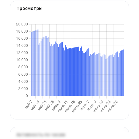
Просмотры
Активность по часам