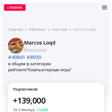
Перейти
к
содержимому
Главная
●
Рейтинги
●
YouTube
●
Marcos Loqd
Marcos Loqd
@marcosloqd
#49841
#8939
в общем
в категории
рейтинге
"Компьютерные игры"
Подписчиков
+139,000
За 3 месяца:
+3,000