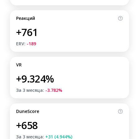
Реакций
+761
ERV:
-189
VR
+9.324%
За 3 месяца:
-3.782%
DuneScore
+658
За 3 месяца:
+31 (4.944%)