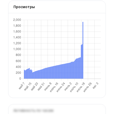
Просмотры
Активность по часам