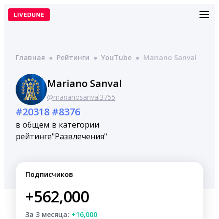
Перейти
к
содержимому
Главная
●
Рейтинги
●
YouTube
●
Mariano Sanval
Mariano Sanval
@marianosanval3755
#20318
#8376
в общем
в категории
рейтинге
"Развлечения"
Подписчиков
+562,000
За 3 месяца:
+16,000