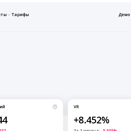
нты
Тарифы
Демо
ий
VR
44
+8.452%
237
За 3 месяца:
-5.505%