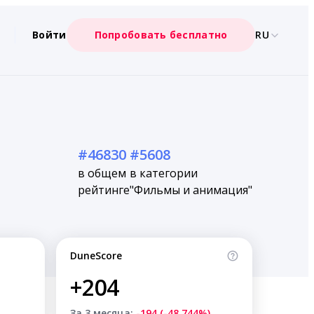
Войти
Попробовать бесплатно
RU
#46830
#5608
в общем
в категории
рейтинге
"Фильмы и анимация"
DuneScore
+204
За 3 месяца:
-194 (-48.744%)