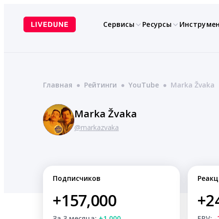
Перейти
к
Сервисы
Ресурсы
Инструме
содержимому
Главная
●
Рейтинги
●
YouTube
●
Marka Žvaka
Marka Žvaka
@markazvaka
Подписчиков
Реакц
+157,000
+2
За 3 месяца:
+1,000
ERV:
-