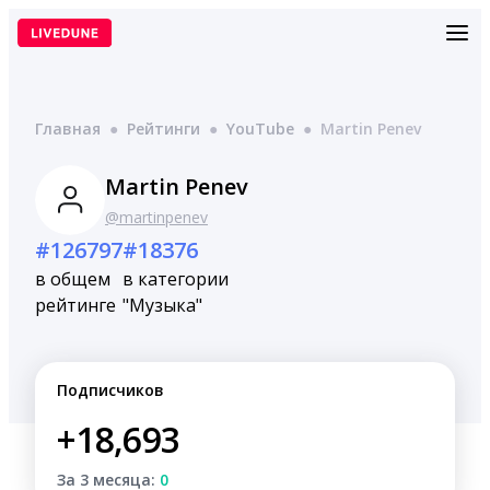
Перейти
к
содержимому
Главная
●
Рейтинги
●
YouTube
●
Martin Penev
Martin Penev
@martinpenev
#126797
#18376
в общем
в категории
рейтинге
"Музыка"
Подписчиков
+18,693
За 3 месяца:
0