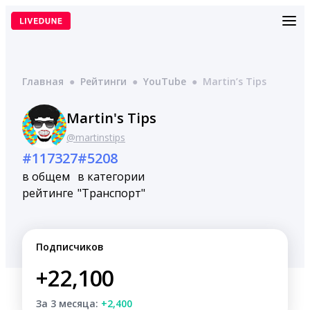
Перейти
к
содержимому
Главная
●
Рейтинги
●
YouTube
●
Martin’s Tips
Martin's Tips
@martinstips
#117327
#5208
в общем
в категории
рейтинге
"Транспорт"
Подписчиков
+22,100
За 3 месяца:
+2,400