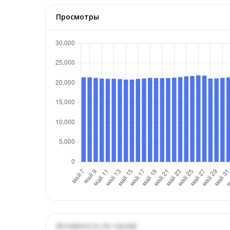
Просмотры
Активность по часам