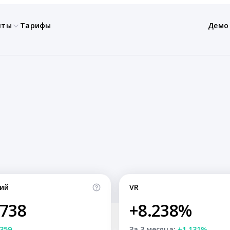
нты
Тарифы
Демо
ий
VR
,738
+8.238%
359
За 3 месяца:
+1.131%