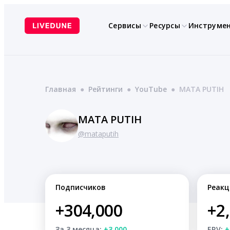
Перейти
к
Сервисы
Ресурсы
Инструме
содержимому
Главная
●
Рейтинги
●
YouTube
●
MATA PUTIH
MATA PUTIH
@mataputih
Подписчиков
Реакц
+304,000
+2
За 3 месяца:
+3,000
ERV:
+