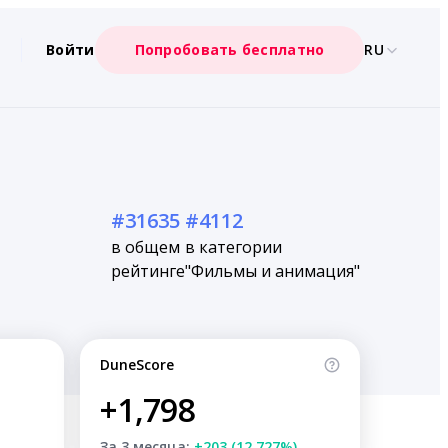
Войти
Попробовать бесплатно
RU
#31635
#4112
в общем
в категории
рейтинге
"Фильмы и анимация"
DuneScore
+1,798
За 3 месяца:
+203 (12.727%)