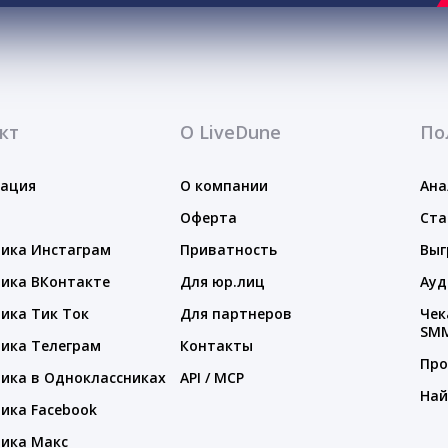
кт
О LiveDune
По
тация
О компании
Ана
Оферта
Ста
ика Инстаграм
Приватность
Выг
ика ВКонтакте
Для юр.лиц
Ауд
ика Тик Ток
Для партнеров
Чек
SM
ика Телеграм
Контакты
Про
ика в Одноклассниках
API / MCP
Най
ика Facebook
ика Макс