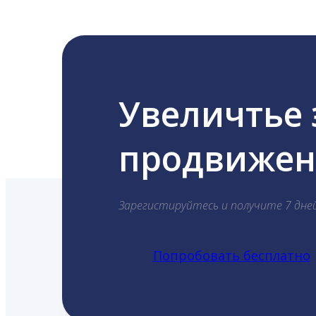
Увеличтье
продвижени
Зарегистируйтесь и получите 7 дне
Попробовать бесплатно