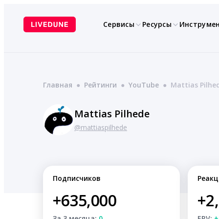
Перейти
к
Сервисы
Ресурсы
Инструме
содержимому
Главная
●
Рейтинги
●
YouTube
●
Mattias Pilhe
Mattias Pilhede
@mattiaspilhede
Подписчиков
Реакц
+635,000
+2
За 3 месяца:
0
ERV:
+