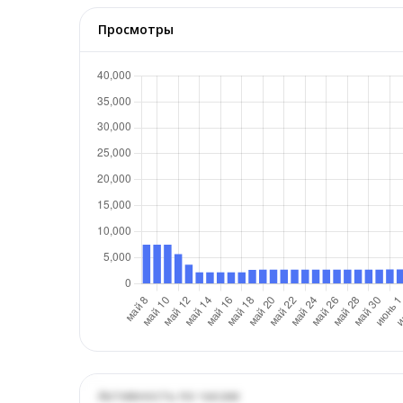
Просмотры
Активность по часам