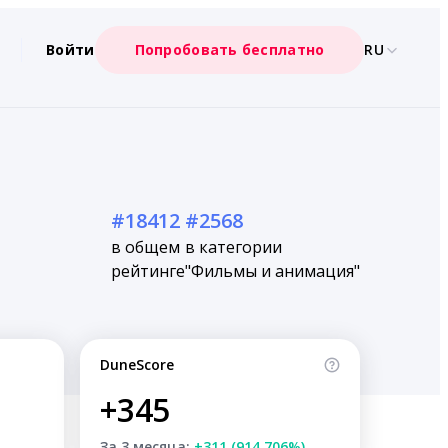
Войти
Попробовать бесплатно
RU
#18412
#2568
в общем
в категории
рейтинге
"Фильмы и анимация"
DuneScore
+345
За 3 месяца:
+311 (914.706%)