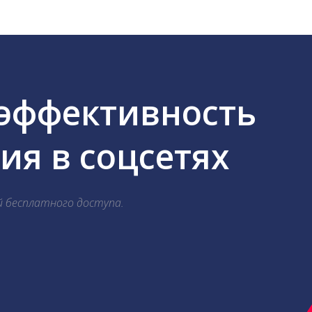
 эффективность
я в соцсетях
й бесплатного доступа.