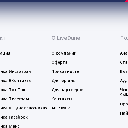
кт
О LiveDune
По
тация
О компании
Ана
Оферта
Ста
ика Инстаграм
Приватность
Выг
ика ВКонтакте
Для юр.лиц
Ауд
ика Тик Ток
Для партнеров
Чек
SM
ика Телеграм
Контакты
Про
ика в Одноклассниках
API / MCP
Най
ика Facebook
ика Макс