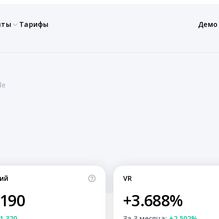
нты
Тарифы
Демо
de
ий
VR
,190
+3.688%
1,320
За 3 месяца:
+2.502%