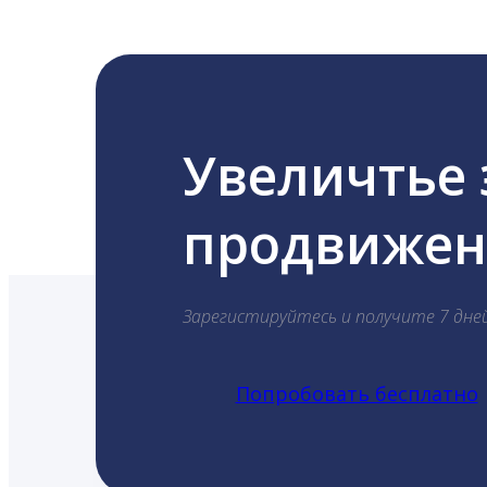
Увеличтье
продвижени
Зарегистируйтесь и получите 7 дне
Попробовать бесплатно