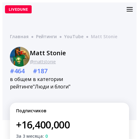
Перейти
к
содержимому
Главная
●
Рейтинги
●
YouTube
●
Matt Stonie
Matt Stonie
@mattstonie
#464
#187
в общем
в категории
рейтинге
"Люди и блоги"
Подписчиков
+16,400,000
За 3 месяца:
0