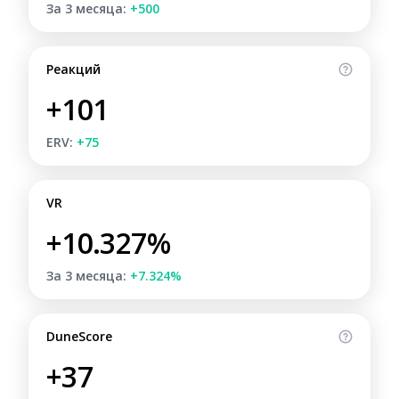
За 3 месяца:
+500
Реакций
+101
ERV:
+75
VR
+10.327%
За 3 месяца:
+7.324%
DuneScore
+37