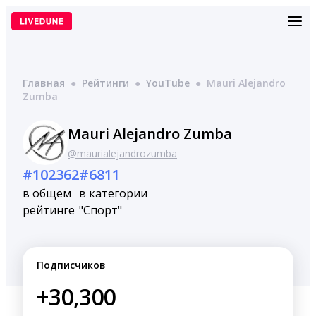
Перейти
к
содержимому
Главная
●
Рейтинги
●
YouTube
●
Mauri Alejandro
Zumba
Mauri Alejandro Zumba
@maurialejandrozumba
#102362
#6811
в общем
в категории
рейтинге
"Спорт"
Подписчиков
+30,300