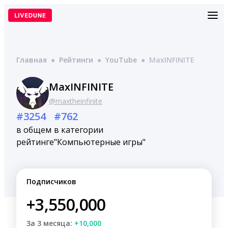
Перейти
к
содержимому
Главная
●
Рейтинги
●
YouTube
●
MaxINFINITE
MaxINFINITE
@maxtheinfinite
#3254
#762
в общем
в категории
рейтинге
"Компьютерные игры"
Подписчиков
+3,550,000
За 3 месяца:
+10,000