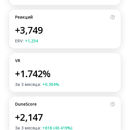
Реакций
+3,749
ERV:
+1,254
VR
+1.742%
За 3 месяца:
+0.304%
DuneScore
+2,147
За 3 месяца:
+618 (40.419%)