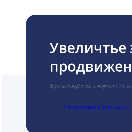
Увеличтье
продвижени
Зарегистируйтесь и получите 7 дне
Попробовать бесплатно