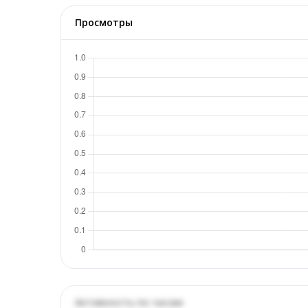
Просмотры
Активность по часам