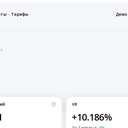
нты
Тарифы
Демо
ka
ий
VR
1
+10.186%
За 3 месяца:
0%