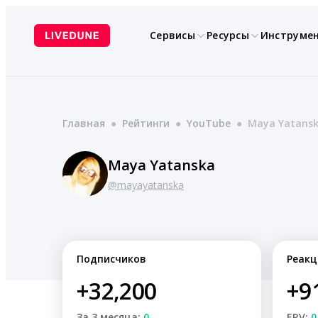
Перейти
к
Сервисы
Ресурсы
Инструме
содержимому
Главная
●
Рейтинги
●
YouTube
●
Maya Yatans
Maya Yatanska
@mayayatanska
Подписчиков
Реакц
+32,200
+9
За 3 месяца:
0
ERV:
0