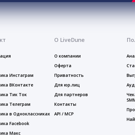
кт
О LiveDune
По
тация
О компании
Ана
Оферта
Ста
ика Инстаграм
Приватность
Выг
ика ВКонтакте
Для юр.лиц
Ауд
ика Тик Ток
Для партнеров
Чек
SM
ика Телеграм
Контакты
Про
ика в Одноклассниках
API / MCP
Най
ика Facebook
ика Макс