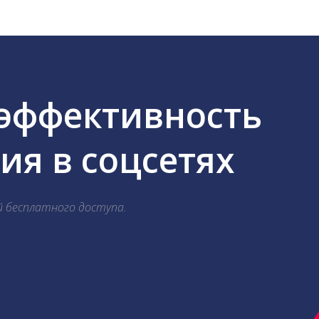
 эффективность
я в соцсетях
й бесплатного доступа.