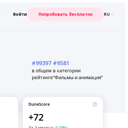
Войти
Попробовать бесплатно
RU
#99397
#9581
в общем
в категории
рейтинге
"Фильмы и анимация"
DuneScore
+72
За 3 месяца:
0 (0%)