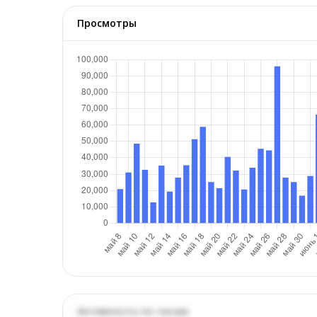
Просмотры
Активность по часам