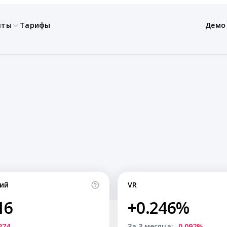
нты
Тарифы
Демо
ий
VR
16
+0.246%
274
За 3 месяца:
-0.092%