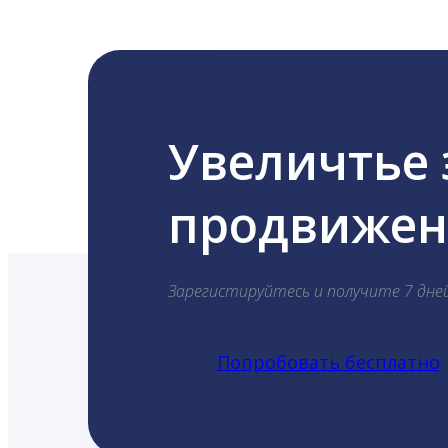
Увеличтье
продвижени
Зарегистируйтесь и получите 7 дне
Попробовать бесплатно