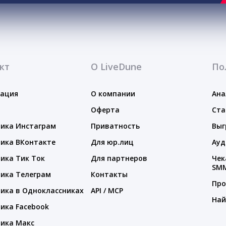
кт
О LiveDune
По
тация
О компании
Ана
Оферта
Ста
ика Инстаграм
Приватность
Выг
ика ВКонтакте
Для юр.лиц
Ауд
ика Тик Ток
Для партнеров
Чек
SM
ика Телеграм
Контакты
Про
ика в Одноклассниках
API / MCP
Най
ика Facebook
ика Макс