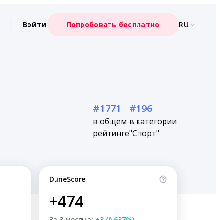
Войти
Попробовать бесплатно
RU
#1771
#196
в общем
в категории
рейтинге
"Спорт"
DuneScore
+474
За 3 месяца:
+3 (0.637%)