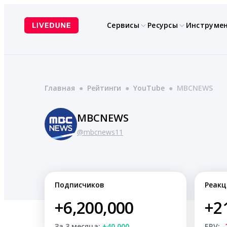
Перейти
к
Сервисы
Ресурсы
Инструме
содержимому
Главная
●
Рейтинги
●
YouTube
●
MBCNEWS
MBCNEWS
@mbcnews11
Подписчиков
Реакц
+6,200,000
+2
За 3 месяца:
+40,000
ERV:
-