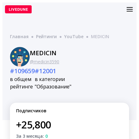
Перейти
к
содержимому
Главная
●
Рейтинги
●
YouTube
●
MEDICIN
MEDICIN
@medicin3590
#109659
#12001
в общем
в категории
рейтинге
"Образование"
Подписчиков
+25,800
За 3 месяца:
0