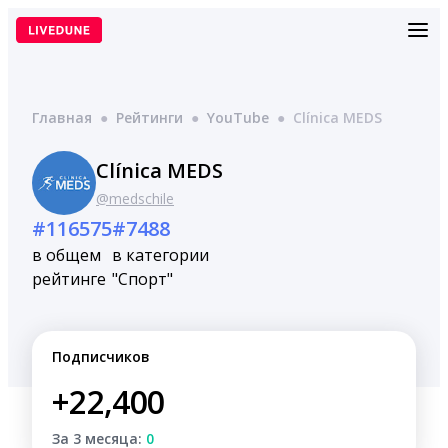
Перейти
к
содержимому
Главная
●
Рейтинги
●
YouTube
●
Clínica MEDS
Clínica MEDS
@medschile
#116575
#7488
в общем
в категории
рейтинге
"Спорт"
Подписчиков
+22,400
За 3 месяца:
0