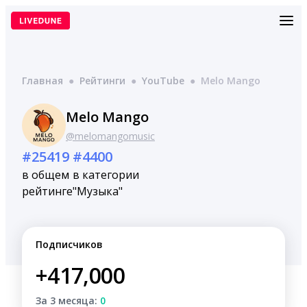
Перейти
к
содержимому
Главная
●
Рейтинги
●
YouTube
●
Melo Mango
Melo Mango
@melomangomusic
#25419
#4400
в общем
в категории
рейтинге
"Музыка"
Подписчиков
+417,000
За 3 месяца:
0