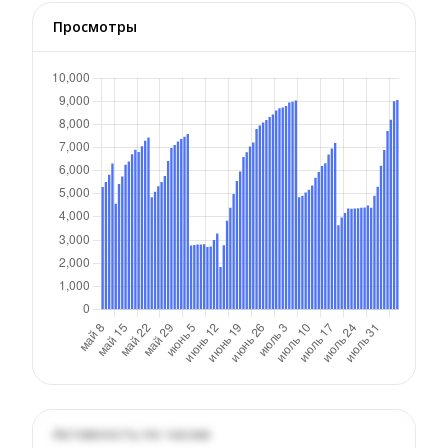
Просмотры
Активность по часам