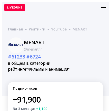
Перейти
к
содержимому
Главная
●
Рейтинги
●
YouTube
●
MENART
MENART
@menarthr
#61233
#6724
в общем
в категории
рейтинге
"Фильмы и анимация"
Подписчиков
+91,900
За 3 месяца:
+1,100