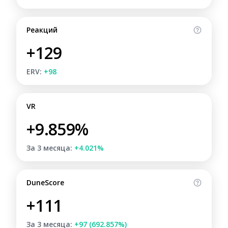
Реакций
+129
ERV:
+98
VR
+9.859%
За 3 месяца:
+4.021%
DuneScore
+111
За 3 месяца:
+97 (692.857%)