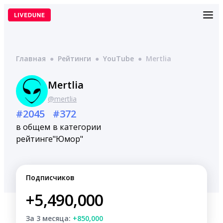
Перейти
к
содержимому
Главная
●
Рейтинги
●
YouTube
●
Mertlia
Mertlia
@mertlia
#2045
#372
в общем
в категории
рейтинге
"Юмор"
Подписчиков
+5,490,000
За 3 месяца:
+850,000