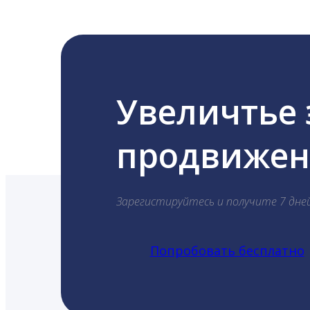
Увеличтье
продвижени
Зарегистируйтесь и получите 7 дне
Попробовать бесплатно