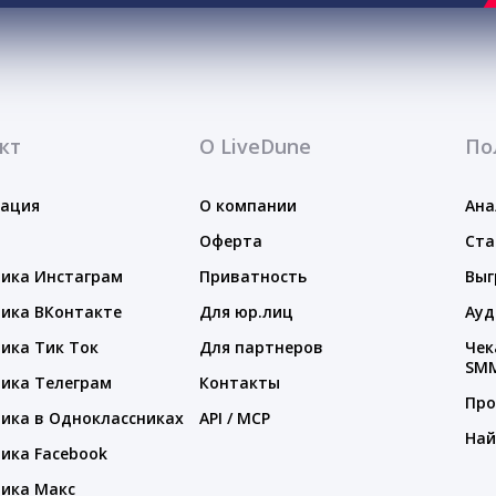
кт
О LiveDune
По
тация
О компании
Ана
Оферта
Ста
ика Инстаграм
Приватность
Выг
ика ВКонтакте
Для юр.лиц
Ауд
ика Тик Ток
Для партнеров
Чек
SM
ика Телеграм
Контакты
Про
ика в Одноклассниках
API / MCP
Най
ика Facebook
ика Макс