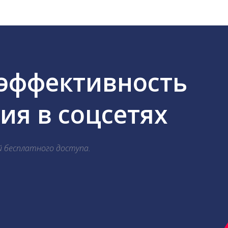
 эффективность
я в соцсетях
й бесплатного доступа.