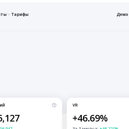
нты
Тарифы
Демо
ий
VR
6,127
+46.69%
16,047
За 3 месяца:
+46.221%