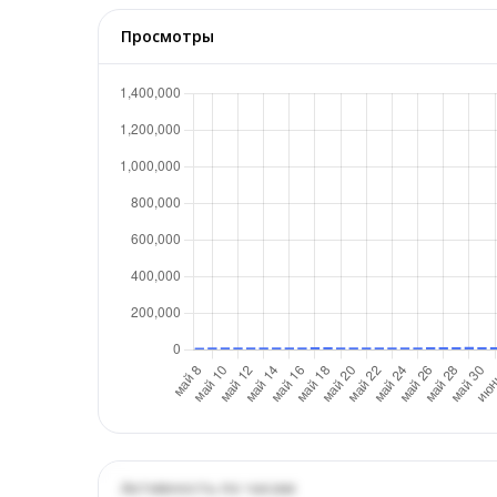
Просмотры
Активность по часам