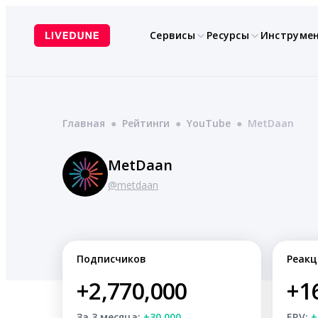
Перейти
к
Сервисы
Ресурсы
Инструме
содержимому
Главная
●
Рейтинги
●
YouTube
●
MetDaan
MetDaan
@metdaan
Подписчиков
Реакц
+2,770,000
+1
За 3 месяца:
+30,000
ERV:
+