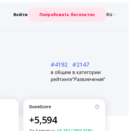
Войти
Попробовать бесплатно
RU
#4192
#2147
в общем
в категории
рейтинге
"Развлечения"
DuneScore
+5,594
За 3 месяца:
+5,384 (2563.81%)