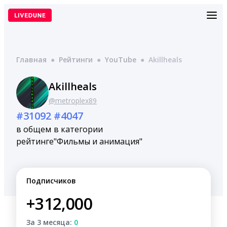
Перейти
к
содержимому
Главная
●
Рейтинги
●
YouTube
●
Akillheals
Akillheals
@metroplex89
#31092
#4047
в общем
в категории
рейтинге
"Фильмы и анимация"
Подписчиков
+312,000
За 3 месяца:
0