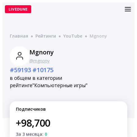
Перейти
к
содержимому
Главная
●
Рейтинги
●
YouTube
●
Mgnony
Mgnony
@mgnony
#59193
#10175
в общем
в категории
рейтинге
"Компьютерные игры"
Подписчиков
+98,700
За 3 месяца:
0