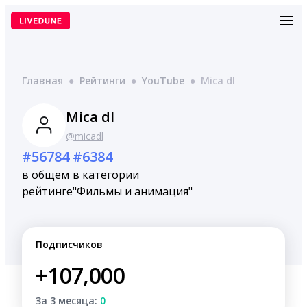
Перейти
к
содержимому
Главная
●
Рейтинги
●
YouTube
●
Mica dl
Mica dl
@micadl
#56784
#6384
в общем
в категории
рейтинге
"Фильмы и анимация"
Подписчиков
+107,000
За 3 месяца:
0