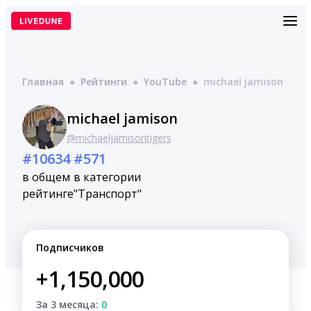
Перейти
к
содержимому
Главная
●
Рейтинги
●
YouTube
●
michael jamison
michael jamison
@michaeljamisontigers
#10634
#571
в общем
в категории
рейтинге
"Транспорт"
Подписчиков
+1,150,000
За 3 месяца:
0