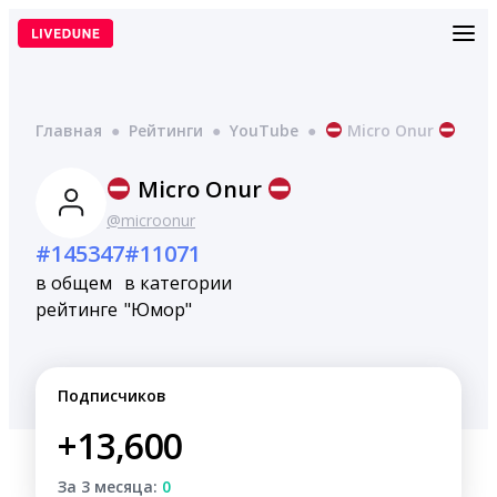
Перейти
к
содержимому
Главная
●
Рейтинги
●
YouTube
●
Micro Onur
Micro Onur
@microonur
#145347
#11071
в общем
в категории
рейтинге
"Юмор"
Подписчиков
+13,600
За 3 месяца:
0