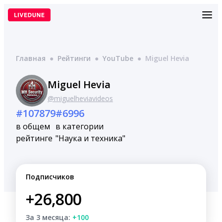
Перейти
к
содержимому
Главная
●
Рейтинги
●
YouTube
●
Miguel Hevia
Miguel Hevia
@miguelheviavideos
#107879
#6996
в общем
в категории
рейтинге
"Наука и техника"
Подписчиков
+26,800
За 3 месяца:
+100