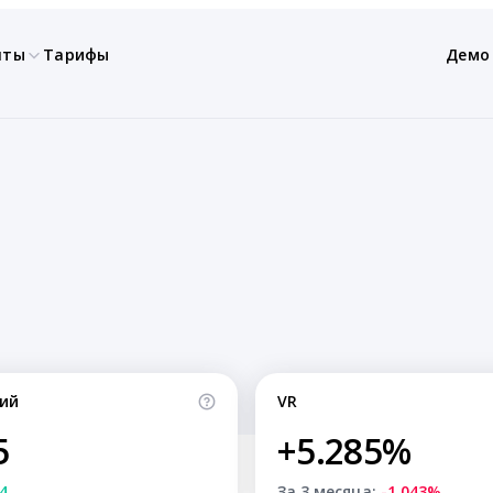
нты
Тарифы
Демо
ий
VR
5
+5.285%
4
За 3 месяца:
-1.043%