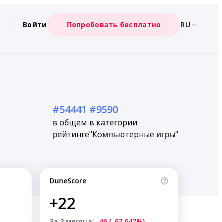
Войти
Попробовать бесплатно
RU
#54441
#9590
в общем
в категории
рейтинге
"Компьютерные игры"
DuneScore
+22
За 3 месяца:
-46 (-67.647%)