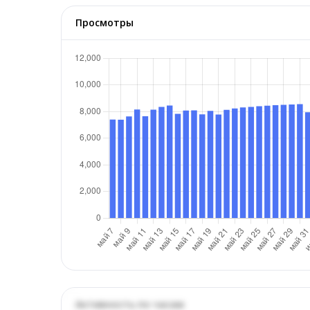
Просмотры
Активность по часам