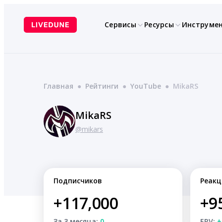
Перейти
к
Сервисы
Ресурсы
Инструме
содержимому
Главная
●
Рейтинги
●
YouTube
●
MikaRS
MikaRS
@mikars
Подписчиков
Реакц
+117,000
+9
За 3 месяца:
0
ERV:
+