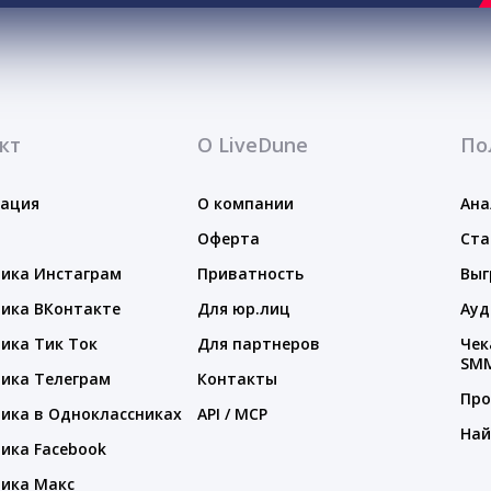
кт
О LiveDune
По
тация
О компании
Ана
Оферта
Ста
ика Инстаграм
Приватность
Выг
ика ВКонтакте
Для юр.лиц
Ауд
ика Тик Ток
Для партнеров
Чек
SM
ика Телеграм
Контакты
Про
ика в Одноклассниках
API / MCP
Най
ика Facebook
ика Макс