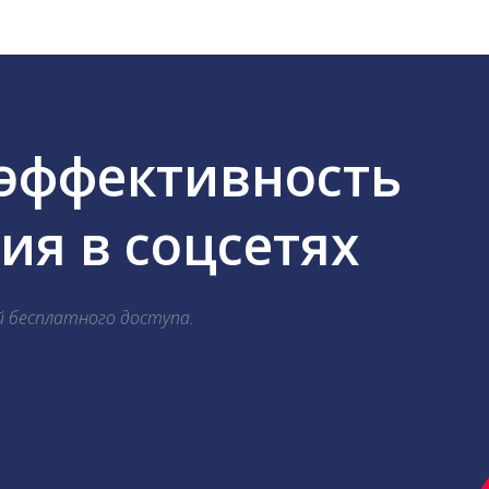
 эффективность
я в соцсетях
й бесплатного доступа.