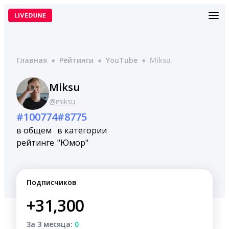
Перейти
к
содержимому
Главная
●
Рейтинги
●
YouTube
●
Miksu
Miksu
@miksu
#100774
#8775
в общем
в категории
рейтинге
"Юмор"
Подписчиков
+31,300
За 3 месяца:
0