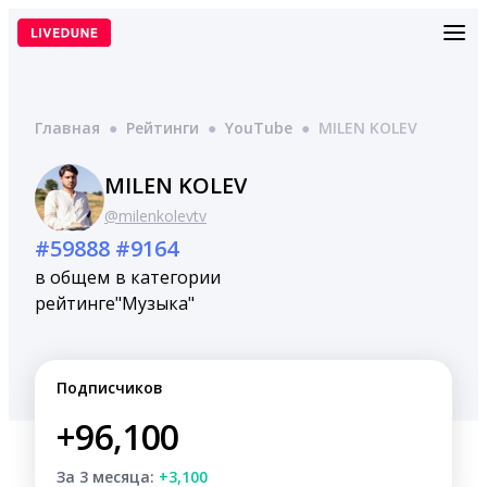
Перейти
к
содержимому
Главная
●
Рейтинги
●
YouTube
●
MILEN KOLEV
MILEN KOLEV
@milenkolevtv
#59888
#9164
в общем
в категории
рейтинге
"Музыка"
Подписчиков
+96,100
За 3 месяца:
+3,100