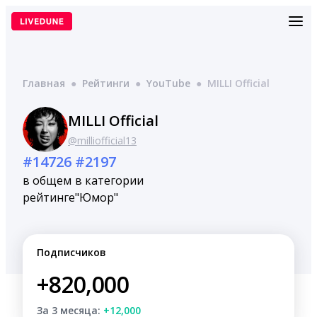
Перейти
к
содержимому
Главная
●
Рейтинги
●
YouTube
●
MILLI Official
MILLI Official
@milliofficial13
#14726
#2197
в общем
в категории
рейтинге
"Юмор"
Подписчиков
+820,000
За 3 месяца:
+12,000