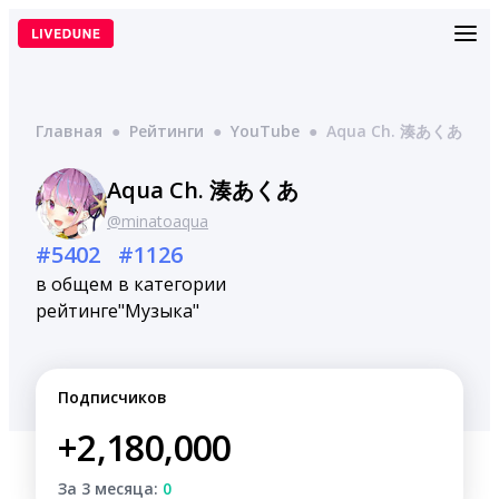
Перейти
к
содержимому
Главная
●
Рейтинги
●
YouTube
●
Aqua Ch. 湊あくあ
Aqua Ch. 湊あくあ
@minatoaqua
#5402
#1126
в общем
в категории
рейтинге
"Музыка"
Подписчиков
+2,180,000
За 3 месяца:
0