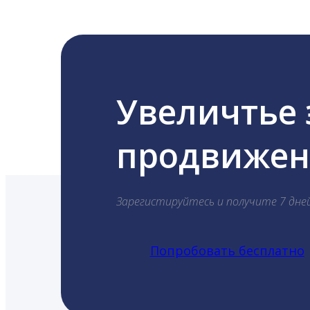
Увеличтье
продвижени
Зарегистируйтесь и получите 7 дне
Попробовать бесплатно