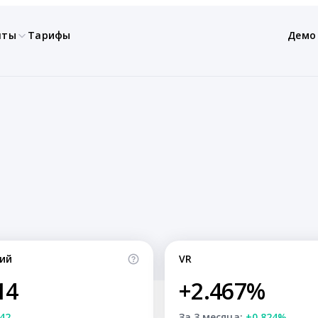
нты
Тарифы
Демо
ий
VR
14
+2.467%
42
За 3 месяца:
+0.824%