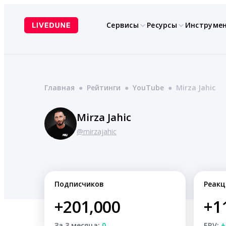
Перейти
к
Сервисы
Ресурсы
Инструме
содержимому
Главная
●
Рейтинги
●
YouTube
●
Mirza Jahic
Mirza Jahic
@mirzajahic
Подписчиков
Реакц
+201,000
+1
За 3 месяца:
0
ERV:
+