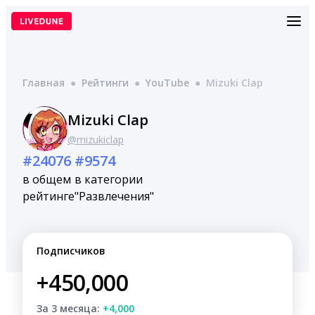
Перейти
к
содержимому
Главная
●
Рейтинги
●
YouTube
●
Mizuki Clap
Mizuki Clap
@mizukiclap
#24076
#9574
в общем
в категории
рейтинге
"Развлечения"
Подписчиков
+450,000
За 3 месяца:
+4,000