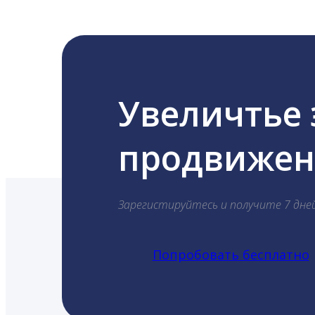
Увеличтье
продвижени
Зарегистируйтесь и получите 7 дне
Попробовать бесплатно