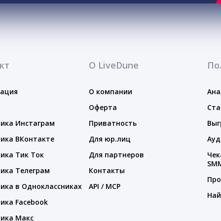
кт
О LiveDune
По
тация
О компании
Ана
Оферта
Ста
ика Инстаграм
Приватность
Выг
ика ВКонтакте
Для юр.лиц
Ауд
ика Тик Ток
Для партнеров
Чек
SM
ика Телеграм
Контакты
Про
ика в Одноклассниках
API / MCP
Най
ика Facebook
ика Макс