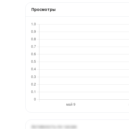
Просмотры
Активность по часам