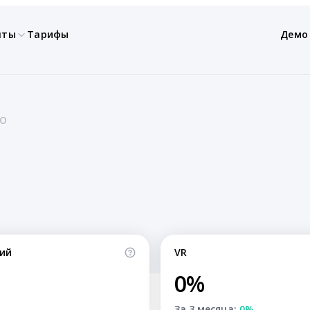
нты
Тарифы
Демо
LO
ий
VR
0%
За 3 месяца:
0%