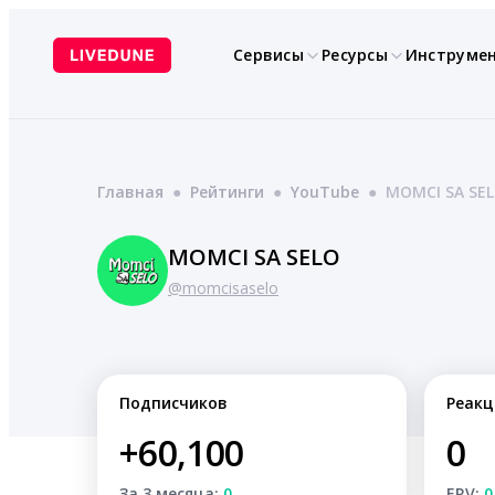
Перейти
к
Сервисы
Ресурсы
Инструме
содержимому
Главная
●
Рейтинги
●
YouTube
●
MOMCI SA SE
MOMCI SA SELO
@momcisaselo
Подписчиков
Реакц
+60,100
0
За 3 месяца:
0
ERV:
0