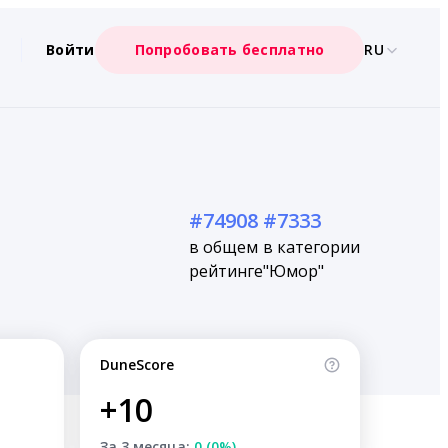
Войти
Попробовать бесплатно
RU
#74908
#7333
в общем
в категории
рейтинге
"Юмор"
DuneScore
+10
За 3 месяца:
0 (0%)