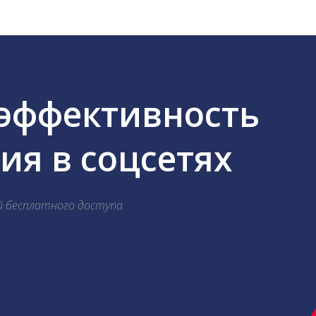
 эффективность
я в соцсетях
й бесплатного доступа.