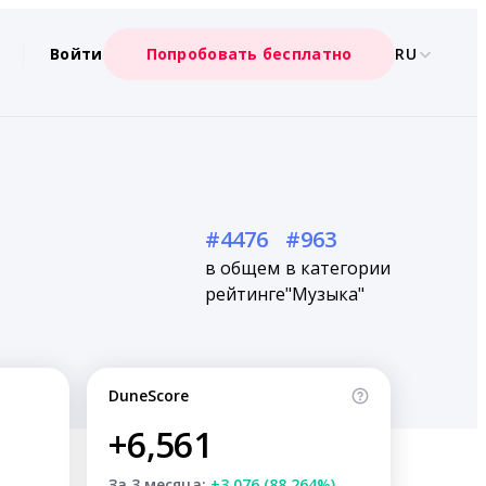
Войти
Попробовать бесплатно
RU
#4476
#963
в общем
в категории
рейтинге
"Музыка"
DuneScore
+6,561
За 3 месяца:
+3,076 (88.264%)