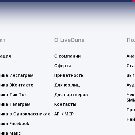
кт
О LiveDune
По
тация
О компании
Ана
Оферта
Ста
ика Инстаграм
Приватность
Выг
ика ВКонтакте
Для юр.лиц
Ауд
ика Тик Ток
Для партнеров
Чек
SM
ика Телеграм
Контакты
Про
ика в Одноклассниках
API / MCP
Най
ика Facebook
ика Макс