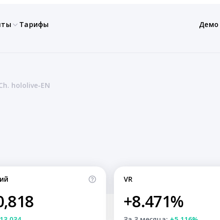
нты
Тарифы
Демо
Ch. hololive-EN
ий
VR
0,818
+8.471%
13,034
За 3 месяца:
+5.116%