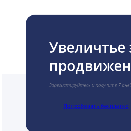
Увеличтье
продвижени
Зарегистируйтесь и получите 7 дне
Попробовать бесплатно