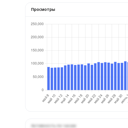
Просмотры
Активность по часам