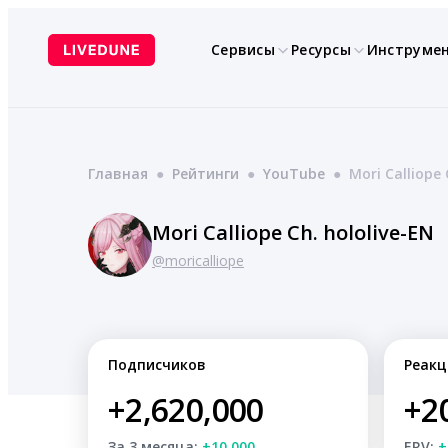
Перейти
к
Сервисы
Ресурсы
Инструме
содержимому
Главная
●
Рейтинги
●
YouTube
●
Mori Calliope 
Mori Calliope Ch. hololive-EN
@moricalliope
Подписчиков
Реакц
+2,620,000
+2
За 3 месяца:
+10,000
ERV:
+