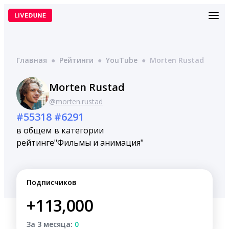
Перейти
к
содержимому
Главная
●
Рейтинги
●
YouTube
●
Morten Rustad
Morten Rustad
@morten.rustad
#55318
#6291
в общем
в категории
рейтинге
"Фильмы и анимация"
Подписчиков
+113,000
За 3 месяца:
0