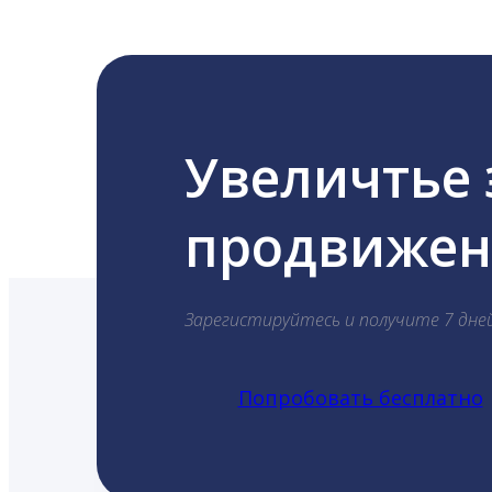
Увеличтье
продвижени
Зарегистируйтесь и получите 7 дне
Попробовать бесплатно