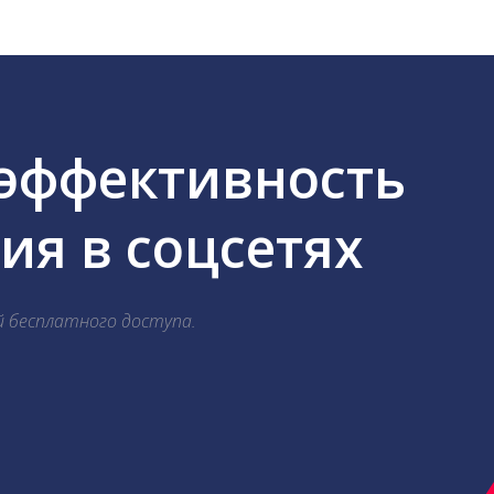
 эффективность
я в соцсетях
й бесплатного доступа.