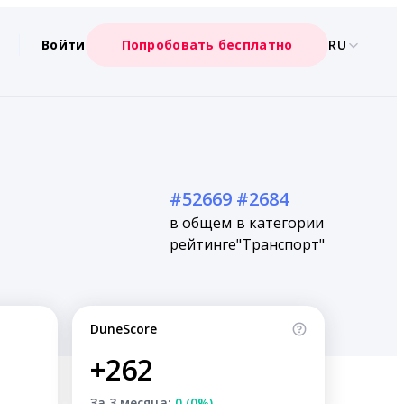
Войти
Попробовать бесплатно
RU
#52669
#2684
в общем
в категории
рейтинге
"Транспорт"
DuneScore
+262
За 3 месяца:
0 (0%)