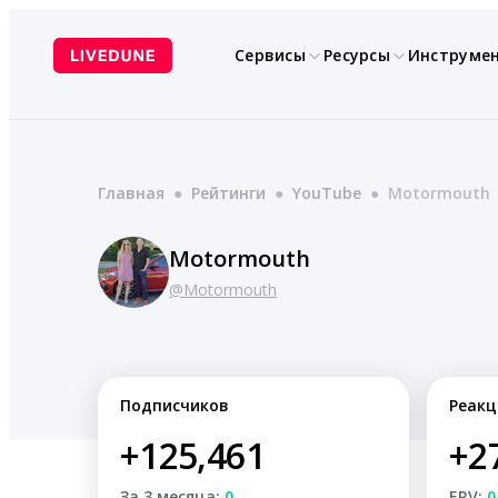
Перейти
к
Сервисы
Ресурсы
Инструме
содержимому
Главная
●
Рейтинги
●
YouTube
●
Motormouth
Motormouth
@Motormouth
Подписчиков
Реакц
+125,461
+2
За 3 месяца:
0
ERV:
0