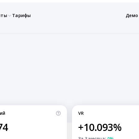
нты
Тарифы
Демо
ий
VR
74
+10.093%
За 3 месяца:
0%