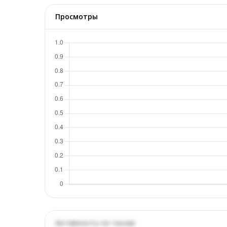
Просмотры
Активность по часам