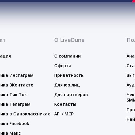
кт
О LiveDune
По
тация
О компании
Ана
Оферта
Ста
ика Инстаграм
Приватность
Выг
ика ВКонтакте
Для юр.лиц
Ауд
ика Тик Ток
Для партнеров
Чек
SM
ика Телеграм
Контакты
Про
ика в Одноклассниках
API / MCP
Най
ика Facebook
ика Макс