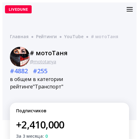
Перейти
к
содержимому
Главная
●
Рейтинги
●
YouTube
●
# мотоТаня
# мотоТаня
@mototanya
#4882
#255
в общем
в категории
рейтинге
"Транспорт"
Подписчиков
+2,410,000
За 3 месяца:
0