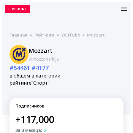
Перейти
к
содержимому
Главная
●
Рейтинги
●
YouTube
●
Mozzart
Mozzart
@mozzartsrbija
#54461
#4177
в общем
в категории
рейтинге
"Спорт"
Подписчиков
+117,000
За 3 месяца:
0