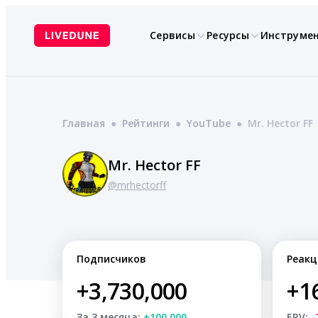
Перейти
к
Сервисы
Ресурсы
Инструме
содержимому
Главная
●
Рейтинги
●
YouTube
●
Mr. Hector FF
Mr. Hector FF
@mrhectorff
Подписчиков
Реакц
+3,730,000
+1
За 3 месяца:
+100,000
ERV:
-