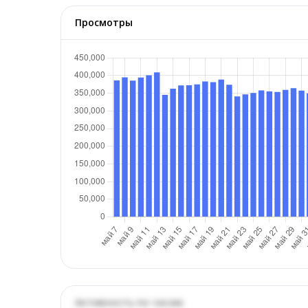
Просмотры
Активность по часам