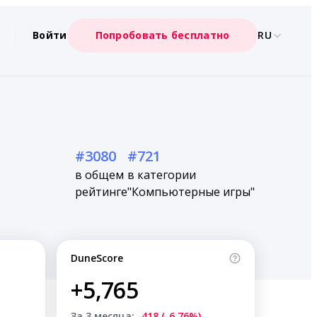
Войти
Попробовать бесплатно
RU
#3080
#721
в общем
в категории
рейтинге
"Компьютерные игры"
DuneScore
+5,765
За 3 месяца:
-418 (-6.76%)