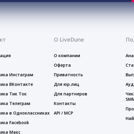
кт
О LiveDune
По
тация
О компании
Ана
Оферта
Ста
ика Инстаграм
Приватность
Выг
ика ВКонтакте
Для юр.лиц
Ауд
ика Тик Ток
Для партнеров
Чек
SM
ика Телеграм
Контакты
Про
ика в Одноклассниках
API / MCP
Най
ика Facebook
ика Макс