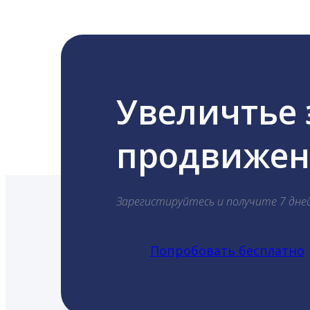
Увеличтье
продвижени
Зарегистируйтесь и получите 7 дне
Попробовать бесплатно