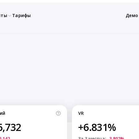
нты
Тарифы
Демо
ий
VR
6,732
+6.831%
2,142
За 3 месяца:
-3.802%