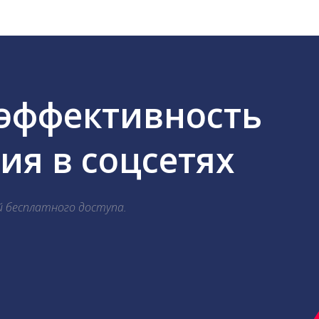
 эффективность
я в соцсетях
й бесплатного доступа.