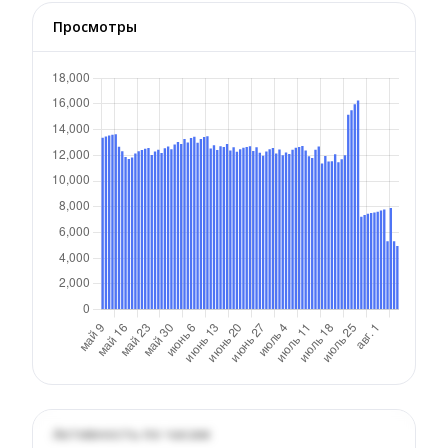
Просмотры
Активность по часам