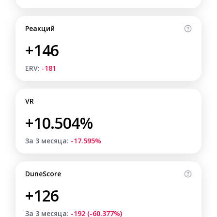
Реакций
+146
ERV:
-181
VR
+10.504%
За 3 месяца:
-17.595%
DuneScore
+126
За 3 месяца:
-192 (-60.377%)