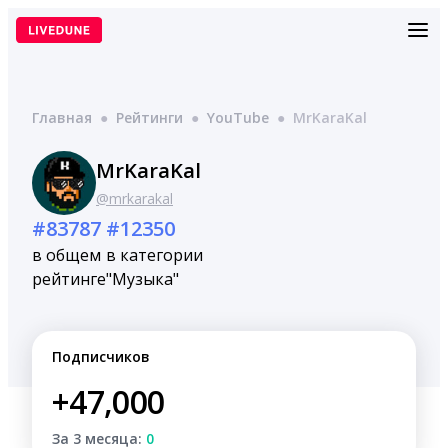
Перейти
к
содержимому
Главная
●
Рейтинги
●
YouTube
●
MrKaraKal
MrKaraKal
@mrkarakal
#83787
#12350
в общем
в категории
рейтинге
"Музыка"
Подписчиков
+47,000
За 3 месяца:
0